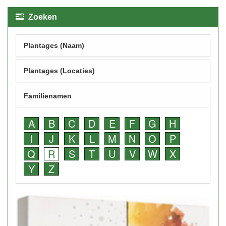
Zoeken
Plantages (Naam)
Plantages (Locaties)
Familienamen
A
B
C
D
E
F
G
H
I
J
K
L
M
N
O
P
Q
R
S
T
U
V
W
X
Y
Z