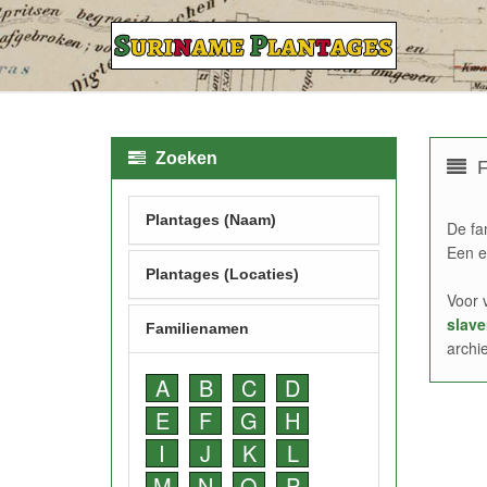
Zoeken
F
Plantages (Naam)
De fa
Een e
Plantages (Locaties)
Voor 
slave
Familienamen
archi
A
B
C
D
E
F
G
H
I
J
K
L
M
N
O
P