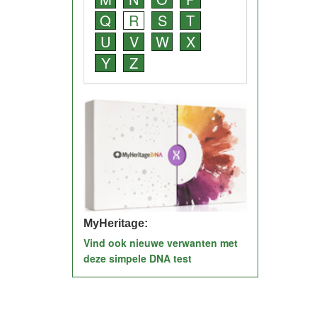
Q
R
S
T
U
V
W
X
Y
Z
MyHeritage:
Vind ook nieuwe verwanten met
deze simpele DNA test