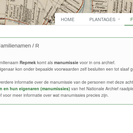
HOME
PLANTAGES
amilienamen / R
milienaam
Repmek
komt als
manumissie
voor in ons archief.
igenaar kon onder bepaalde voorwaarden zelf besluiten een tot slaaf g
verdere informatie over de manumissie van de personen met deze acht
n en hun eigenaren (manumissies)
van het Nationale Archief raadpl
ef voor meer informatie over wat manumissies precies zijn.