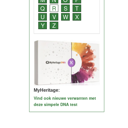
Q
R
S
T
U
V
W
X
Y
Z
MyHeritage:
Vind ook nieuwe verwanten met
deze simpele DNA test