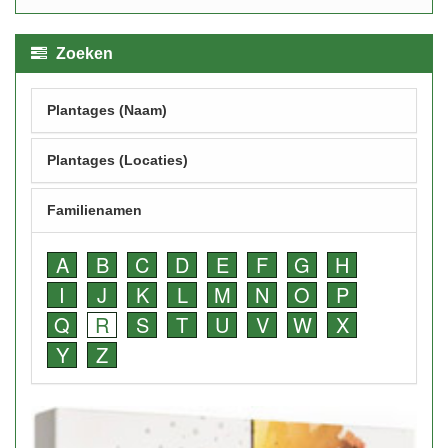
Zoeken
Plantages (Naam)
Plantages (Locaties)
Familienamen
A
B
C
D
E
F
G
H
I
J
K
L
M
N
O
P
Q
R
S
T
U
V
W
X
Y
Z