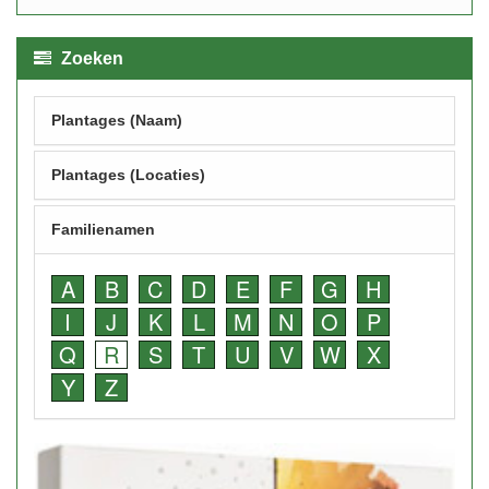
Zoeken
Plantages (Naam)
Plantages (Locaties)
Familienamen
A
B
C
D
E
F
G
H
I
J
K
L
M
N
O
P
Q
R
S
T
U
V
W
X
Y
Z