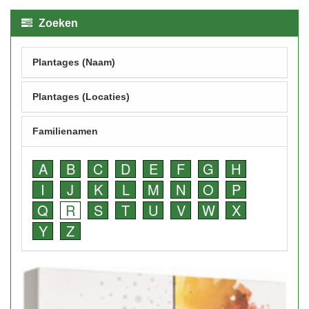
Zoeken
Plantages (Naam)
Plantages (Locaties)
Familienamen
A
B
C
D
E
F
G
H
I
J
K
L
M
N
O
P
Q
R
S
T
U
V
W
X
Y
Z