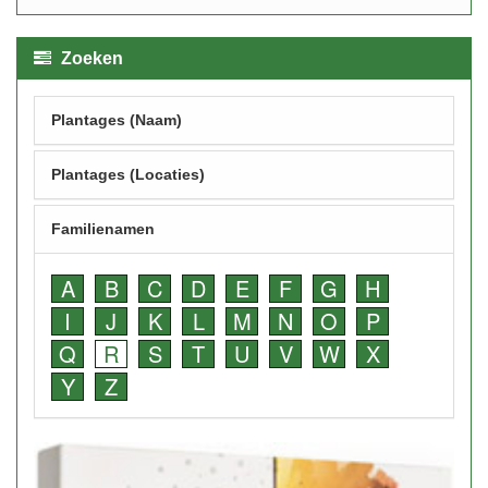
Zoeken
Plantages (Naam)
Plantages (Locaties)
Familienamen
A
B
C
D
E
F
G
H
I
J
K
L
M
N
O
P
Q
R
S
T
U
V
W
X
Y
Z