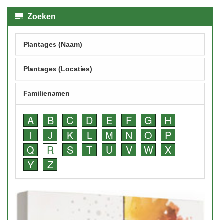
Zoeken
Plantages (Naam)
Plantages (Locaties)
Familienamen
A
B
C
D
E
F
G
H
I
J
K
L
M
N
O
P
Q
R
S
T
U
V
W
X
Y
Z