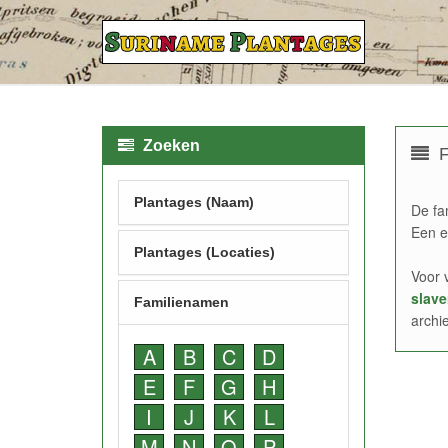
Zoeken
F
Plantages (Naam)
De fa
Een e
Plantages (Locaties)
Voor 
slave
Familienamen
archi
A
B
C
D
E
F
G
H
I
J
K
L
M
N
O
P