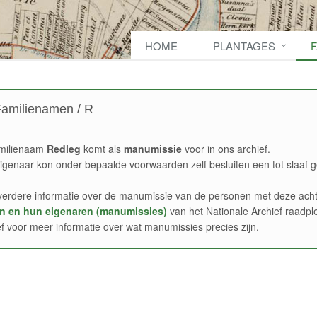
HOME
PLANTAGES
amilienamen / R
milienaam
Redleg
komt als
manumissie
voor in ons archief.
igenaar kon onder bepaalde voorwaarden zelf besluiten een tot slaaf g
verdere informatie over de manumissie van de personen met deze acht
n en hun eigenaren (manumissies)
van het Nationale Archief raadpl
ef voor meer informatie over wat manumissies precies zijn.