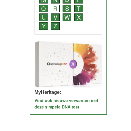
Q
R
S
T
U
V
W
X
Y
Z
MyHeritage:
Vind ook nieuwe verwanten met
deze simpele DNA test