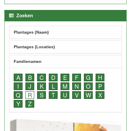
Zoeken
Plantages (Naam)
Plantages (Locaties)
Familienamen
A
B
C
D
E
F
G
H
I
J
K
L
M
N
O
P
Q
R
S
T
U
V
W
X
Y
Z