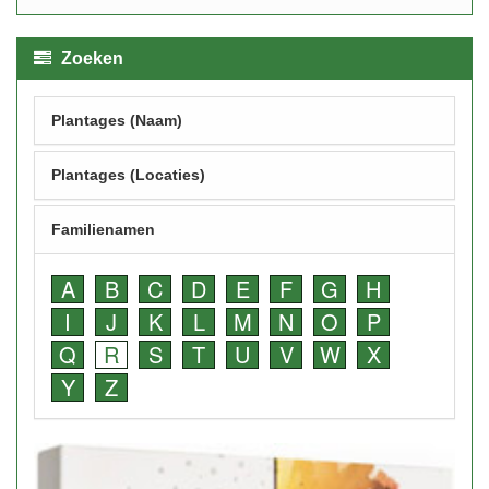
Zoeken
Plantages (Naam)
Plantages (Locaties)
Familienamen
A
B
C
D
E
F
G
H
I
J
K
L
M
N
O
P
Q
R
S
T
U
V
W
X
Y
Z