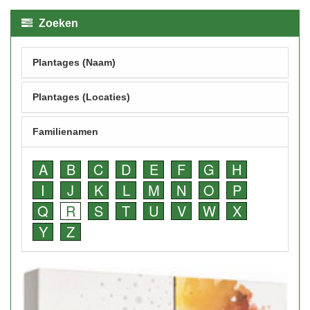
Zoeken
Plantages (Naam)
Plantages (Locaties)
Familienamen
A
B
C
D
E
F
G
H
I
J
K
L
M
N
O
P
Q
R
S
T
U
V
W
X
Y
Z