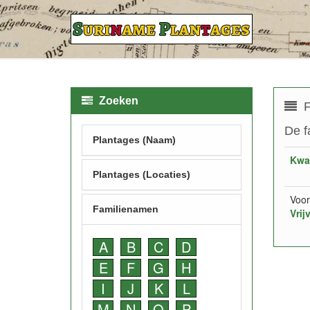
Zoeken
F
De f
Plantages (Naam)
Kwa
Plantages (Locaties)
Voor
Familienamen
Vrij
A
B
C
D
E
F
G
H
I
J
K
L
M
N
O
P