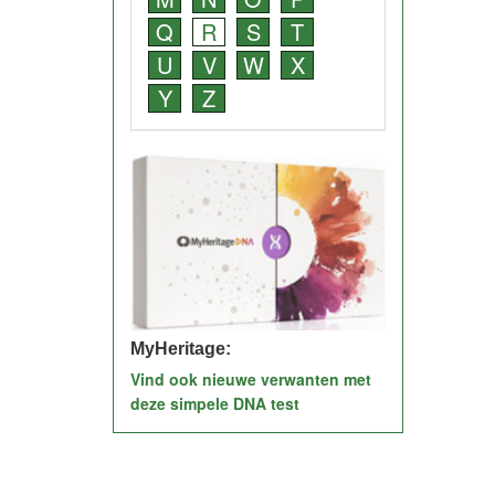
Q
R
S
T
U
V
W
X
Y
Z
MyHeritage:
Vind ook nieuwe verwanten met
deze simpele DNA test