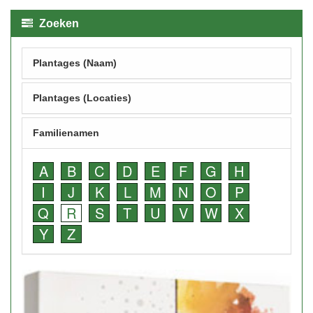
Zoeken
Plantages (Naam)
Plantages (Locaties)
Familienamen
A
B
C
D
E
F
G
H
I
J
K
L
M
N
O
P
Q
R
S
T
U
V
W
X
Y
Z