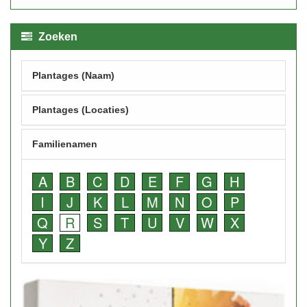
Zoeken
Plantages (Naam)
Plantages (Locaties)
Familienamen
A
B
C
D
E
F
G
H
I
J
K
L
M
N
O
P
Q
R
S
T
U
V
W
X
Y
Z