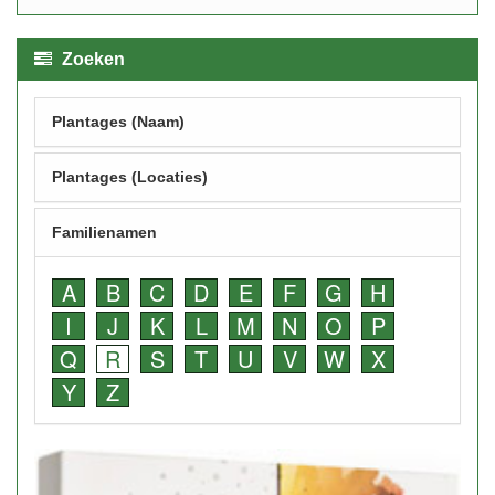
Zoeken
Plantages (Naam)
Plantages (Locaties)
Familienamen
A
B
C
D
E
F
G
H
I
J
K
L
M
N
O
P
Q
R
S
T
U
V
W
X
Y
Z