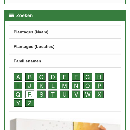
Zoeken
Plantages (Naam)
Plantages (Locaties)
Familienamen
A
B
C
D
E
F
G
H
I
J
K
L
M
N
O
P
Q
R
S
T
U
V
W
X
Y
Z