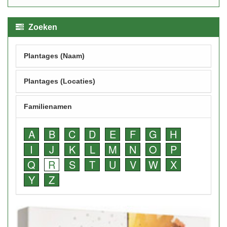
Zoeken
Plantages (Naam)
Plantages (Locaties)
Familienamen
A
B
C
D
E
F
G
H
I
J
K
L
M
N
O
P
Q
R
S
T
U
V
W
X
Y
Z