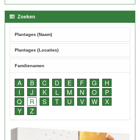
Zoeken
Plantages (Naam)
Plantages (Locaties)
Familienamen
A
B
C
D
E
F
G
H
I
J
K
L
M
N
O
P
Q
R
S
T
U
V
W
X
Y
Z