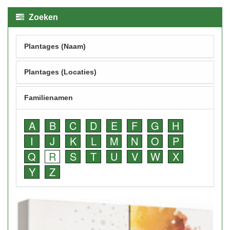
Zoeken
Plantages (Naam)
Plantages (Locaties)
Familienamen
A
B
C
D
E
F
G
H
I
J
K
L
M
N
O
P
Q
R
S
T
U
V
W
X
Y
Z