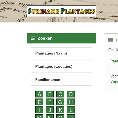
Zoeken
F
De f
Plantages (Naam)
Par
Plantages (Locaties)
Voor
Familienamen
Vrij
A
B
C
D
E
F
G
H
I
J
K
L
M
N
O
P