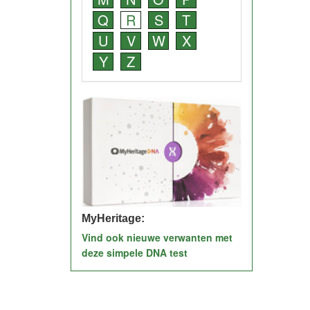
Q
R
S
T
U
V
W
X
Y
Z
MyHeritage:
Vind ook nieuwe verwanten met
deze simpele DNA test