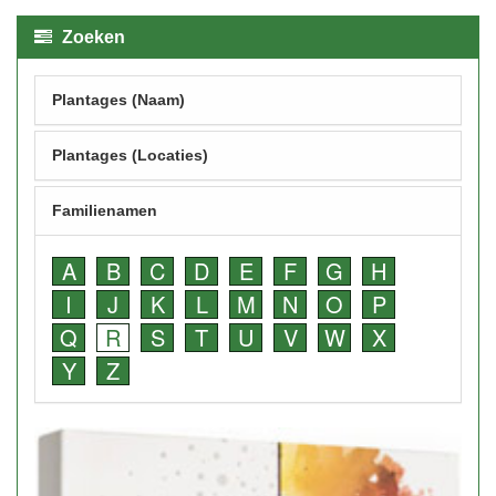
Zoeken
Plantages (Naam)
Plantages (Locaties)
Familienamen
A
B
C
D
E
F
G
H
I
J
K
L
M
N
O
P
Q
R
S
T
U
V
W
X
Y
Z