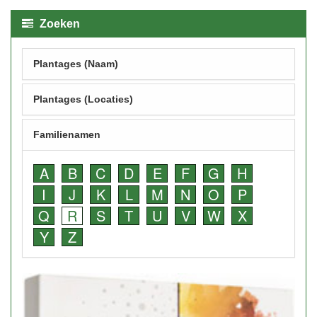
Zoeken
Plantages (Naam)
Plantages (Locaties)
Familienamen
A
B
C
D
E
F
G
H
I
J
K
L
M
N
O
P
Q
R
S
T
U
V
W
X
Y
Z