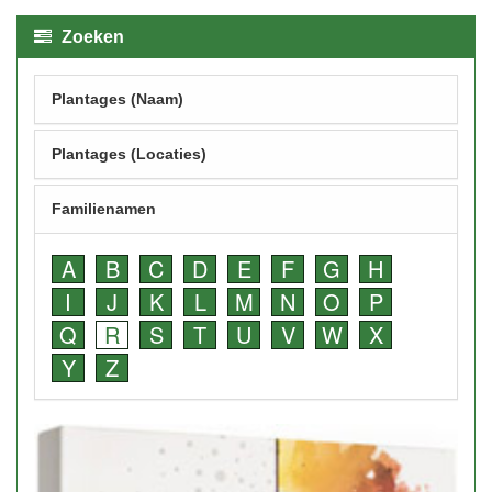
Zoeken
Plantages (Naam)
Plantages (Locaties)
Familienamen
A
B
C
D
E
F
G
H
I
J
K
L
M
N
O
P
Q
R
S
T
U
V
W
X
Y
Z