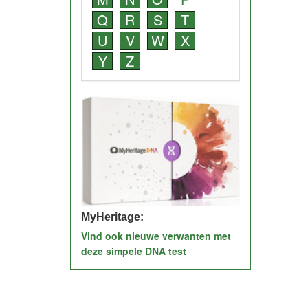
Q
R
S
T
U
V
W
X
Y
Z
MyHeritage:
Vind ook nieuwe verwanten met
deze simpele DNA test