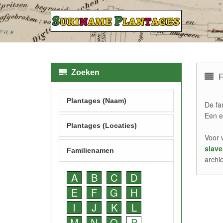
Zoeken
F
Plantages (Naam)
De fa
Een e
Plantages (Locaties)
Voor 
slave
Familienamen
archi
A
B
C
D
E
F
G
H
I
J
K
L
M
N
O
P