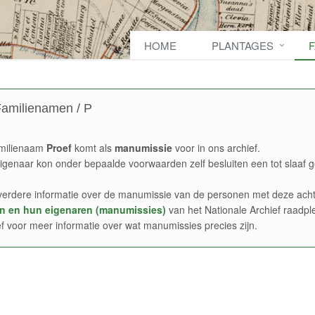
HOME
PLANTAGES
amilienamen / P
milienaam
Proef
komt als
manumissie
voor in ons archief.
igenaar kon onder bepaalde voorwaarden zelf besluiten een tot slaaf g
verdere informatie over de manumissie van de personen met deze acht
n en hun eigenaren (manumissies)
van het Nationale Archief raadpl
ef voor meer informatie over wat manumissies precies zijn.