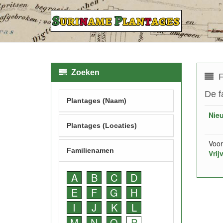
Zoeken
F
De f
Plantages (Naam)
Nie
Plantages (Locaties)
Voor
Familienamen
Vrij
A
B
C
D
E
F
G
H
I
J
K
L
M
N
O
P