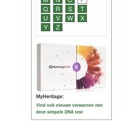
Q
R
S
T
U
V
W
X
Y
Z
MyHeritage:
Vind ook nieuwe verwanten met
deze simpele DNA test