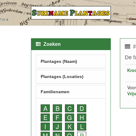
Zoeken
F
De f
Plantages (Naam)
Kro
Plantages (Locaties)
Voor
Familienamen
Vrij
A
B
C
D
E
F
G
H
I
J
K
L
M
N
O
P