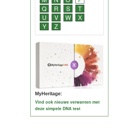
Q
R
S
T
U
V
W
X
Y
Z
MyHeritage:
Vind ook nieuwe verwanten met
deze simpele DNA test