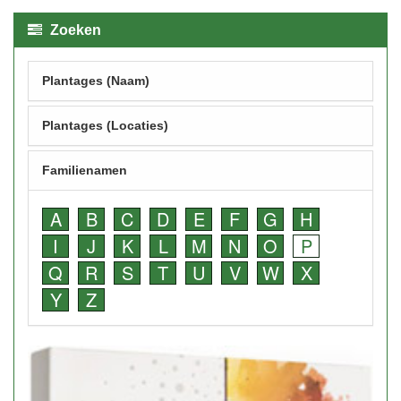
Zoeken
Plantages (Naam)
Plantages (Locaties)
Familienamen
A
B
C
D
E
F
G
H
I
J
K
L
M
N
O
P
Q
R
S
T
U
V
W
X
Y
Z