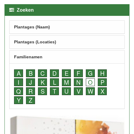
Zoeken
Plantages (Naam)
Plantages (Locaties)
Familienamen
A
B
C
D
E
F
G
H
I
J
K
L
M
N
O
P
Q
R
S
T
U
V
W
X
Y
Z