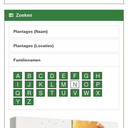
Zoeken
Plantages (Naam)
Plantages (Locaties)
Familienamen
A
B
C
D
E
F
G
H
I
J
K
L
M
N
O
P
Q
R
S
T
U
V
W
X
Y
Z