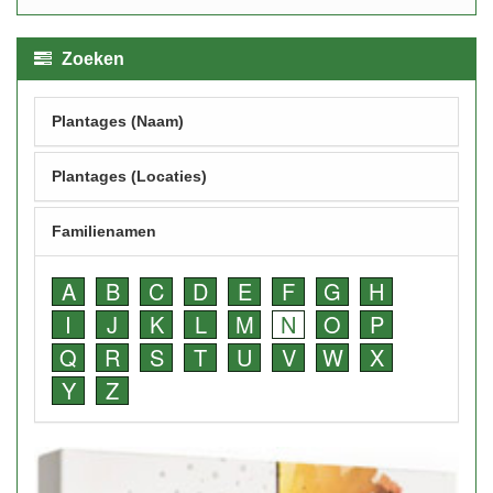
Zoeken
Plantages (Naam)
Plantages (Locaties)
Familienamen
A
B
C
D
E
F
G
H
I
J
K
L
M
N
O
P
Q
R
S
T
U
V
W
X
Y
Z