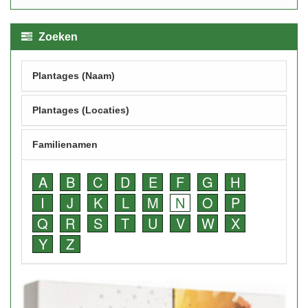
Zoeken
Plantages (Naam)
Plantages (Locaties)
Familienamen
A
B
C
D
E
F
G
H
I
J
K
L
M
N
O
P
Q
R
S
T
U
V
W
X
Y
Z