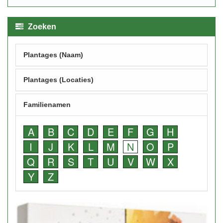
Zoeken
Plantages (Naam)
Plantages (Locaties)
Familienamen
A
B
C
D
E
F
G
H
I
J
K
L
M
N
O
P
Q
R
S
T
U
V
W
X
Y
Z