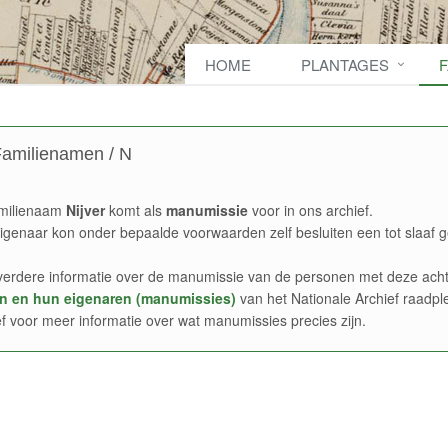
HOME
PLANTAGES
amilienamen / N
milienaam
Nijver
komt als
manumissie
voor in ons archief.
igenaar kon onder bepaalde voorwaarden zelf besluiten een tot slaaf g
verdere informatie over de manumissie van de personen met deze acht
n en hun eigenaren (manumissies)
van het Nationale Archief raadpl
ef voor meer informatie over wat manumissies precies zijn.