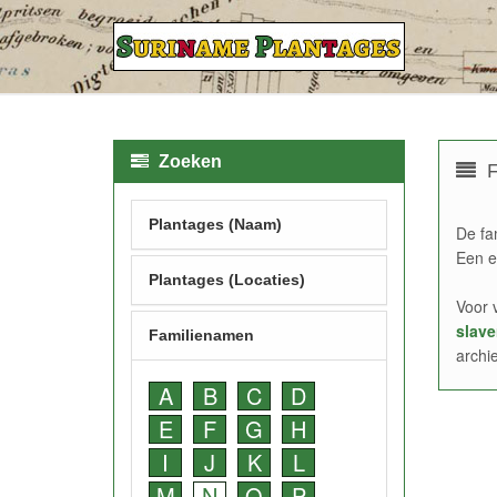
Zoeken
F
Plantages (Naam)
De fa
Een e
Plantages (Locaties)
Voor 
slave
Familienamen
archi
A
B
C
D
E
F
G
H
I
J
K
L
M
N
O
P