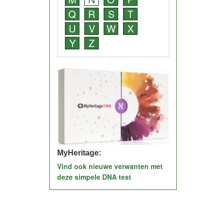
Q
R
S
T
U
V
W
X
Y
Z
MyHeritage:
Vind ook nieuwe verwanten met
deze simpele DNA test