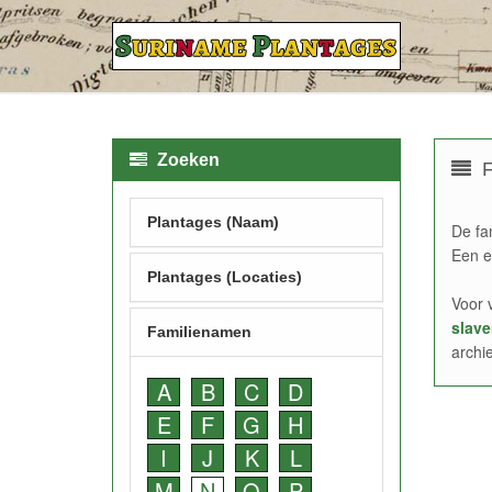
Zoeken
F
Plantages (Naam)
De fa
Een e
Plantages (Locaties)
Voor 
slave
Familienamen
archi
A
B
C
D
E
F
G
H
I
J
K
L
M
N
O
P