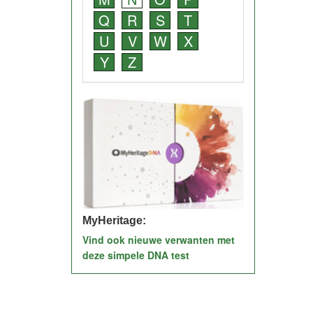
Q
R
S
T
U
V
W
X
Y
Z
MyHeritage:
Vind ook nieuwe verwanten met
deze simpele DNA test