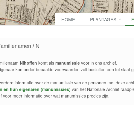
HOME
PLANTAGES
amilienamen / N
milienaam
Nihoffen
komt als
manumissie
voor in ons archief.
igenaar kon onder bepaalde voorwaarden zelf besluiten een tot slaaf g
verdere informatie over de manumissie van de personen met deze acht
n en hun eigenaren (manumissies)
van het Nationale Archief raadpl
ef voor meer informatie over wat manumissies precies zijn.