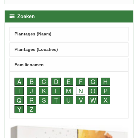
Zoeken
Plantages (Naam)
Plantages (Locaties)
Familienamen
A
B
C
D
E
F
G
H
I
J
K
L
M
N
O
P
Q
R
S
T
U
V
W
X
Y
Z