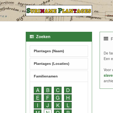
Zoeken
F
Plantages (Naam)
De fa
Een e
Plantages (Locaties)
Voor 
slave
Familienamen
archi
A
B
C
D
E
F
G
H
I
J
K
L
M
N
O
P