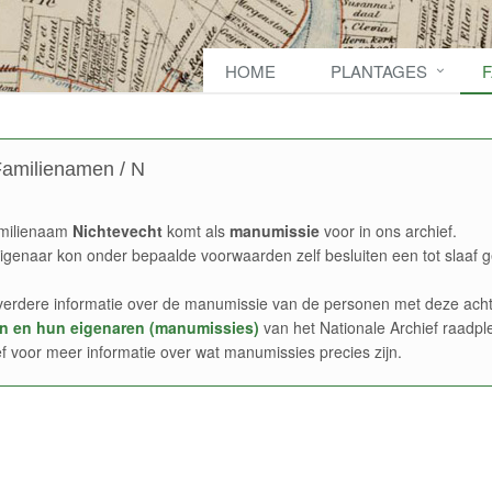
HOME
PLANTAGES
amilienamen / N
milienaam
Nichtevecht
komt als
manumissie
voor in ons archief.
igenaar kon onder bepaalde voorwaarden zelf besluiten een tot slaaf g
verdere informatie over de manumissie van de personen met deze acht
n en hun eigenaren (manumissies)
van het Nationale Archief raadpl
ef voor meer informatie over wat manumissies precies zijn.