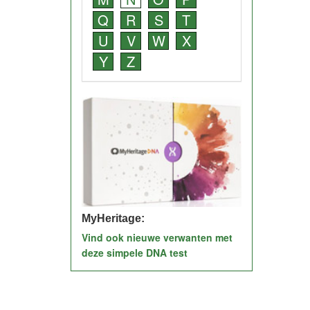
Q
R
S
T
U
V
W
X
Y
Z
MyHeritage:
Vind ook nieuwe verwanten met
deze simpele DNA test