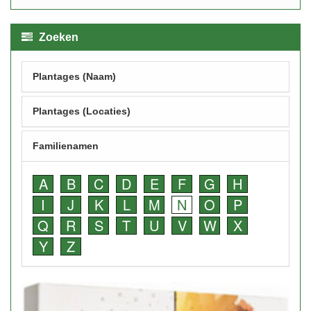
Zoeken
Plantages (Naam)
Plantages (Locaties)
Familienamen
A
B
C
D
E
F
G
H
I
J
K
L
M
N
O
P
Q
R
S
T
U
V
W
X
Y
Z