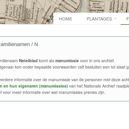
HOME
PLANTAGES
amilienamen / N
milienaam
Netelblad
komt als
manumissie
voor in ons archief.
igenaar kon onder bepaalde voorwaarden zelf besluiten een tot slaaf g
verdere informatie over de manumissie van de personen met deze acht
n en hun eigenaren (manumissies)
van het Nationale Archief raadpl
ef voor meer informatie over wat manumissies precies zijn.