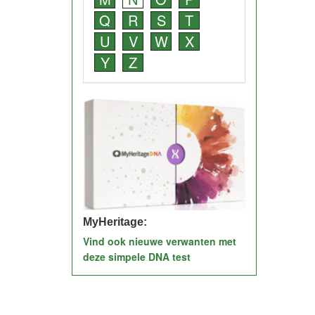
Q
R
S
T
U
V
W
X
Y
Z
MyHeritage:
Vind ook nieuwe verwanten met
deze simpele DNA test