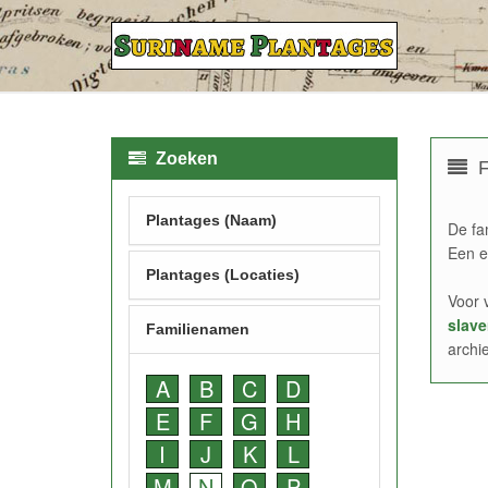
Zoeken
F
Plantages (Naam)
De fa
Een e
Plantages (Locaties)
Voor 
slave
Familienamen
archi
A
B
C
D
E
F
G
H
I
J
K
L
M
N
O
P