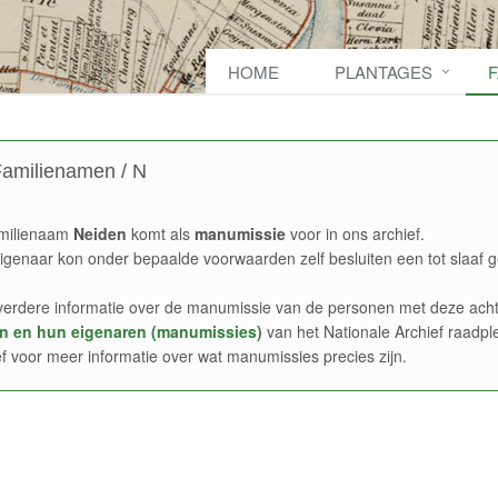
HOME
PLANTAGES
amilienamen / N
milienaam
Neiden
komt als
manumissie
voor in ons archief.
igenaar kon onder bepaalde voorwaarden zelf besluiten een tot slaaf g
verdere informatie over de manumissie van de personen met deze acht
n en hun eigenaren (manumissies)
van het Nationale Archief raadpl
ef voor meer informatie over wat manumissies precies zijn.