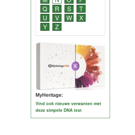
Q
R
S
T
U
V
W
X
Y
Z
MyHeritage:
Vind ook nieuwe verwanten met
deze simpele DNA test