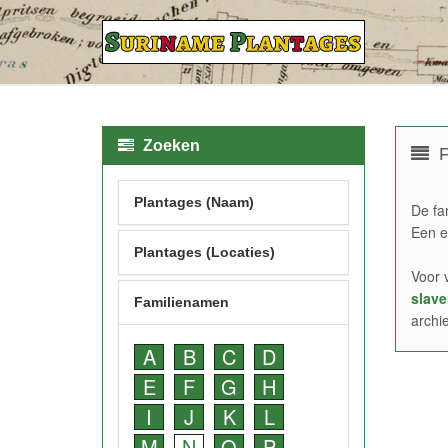
Zoeken
F
Plantages (Naam)
De fa
Een e
Plantages (Locaties)
Voor 
slave
Familienamen
archi
A
B
C
D
E
F
G
H
I
J
K
L
M
N
O
P