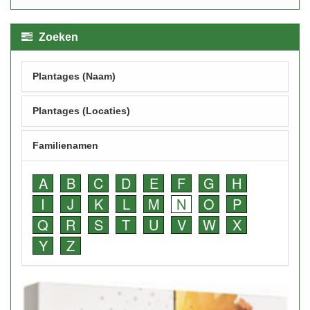
Zoeken
Plantages (Naam)
Plantages (Locaties)
Familienamen
A
B
C
D
E
F
G
H
I
J
K
L
M
N
O
P
Q
R
S
T
U
V
W
X
Y
Z