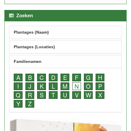
Zoeken
Plantages (Naam)
Plantages (Locaties)
Familienamen
A
B
C
D
E
F
G
H
I
J
K
L
M
N
O
P
Q
R
S
T
U
V
W
X
Y
Z