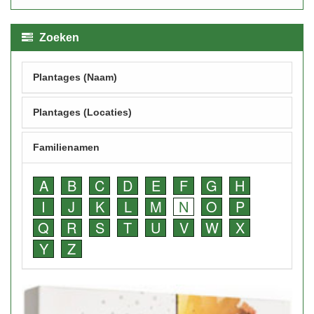
Zoeken
Plantages (Naam)
Plantages (Locaties)
Familienamen
A
B
C
D
E
F
G
H
I
J
K
L
M
N
O
P
Q
R
S
T
U
V
W
X
Y
Z