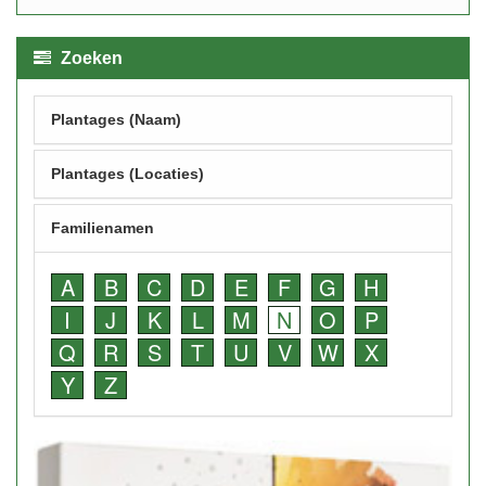
Zoeken
Plantages (Naam)
Plantages (Locaties)
Familienamen
A
B
C
D
E
F
G
H
I
J
K
L
M
N
O
P
Q
R
S
T
U
V
W
X
Y
Z