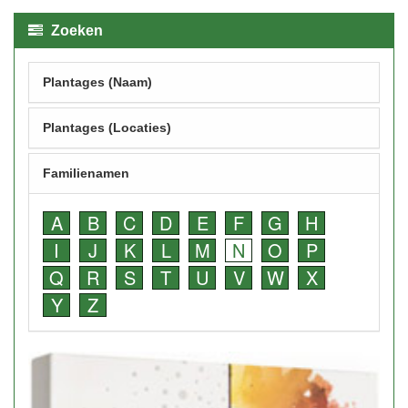
Zoeken
Plantages (Naam)
Plantages (Locaties)
Familienamen
A
B
C
D
E
F
G
H
I
J
K
L
M
N
O
P
Q
R
S
T
U
V
W
X
Y
Z