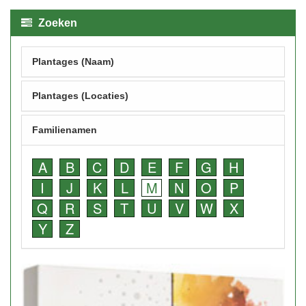
Zoeken
Plantages (Naam)
Plantages (Locaties)
Familienamen
A
B
C
D
E
F
G
H
I
J
K
L
M
N
O
P
Q
R
S
T
U
V
W
X
Y
Z