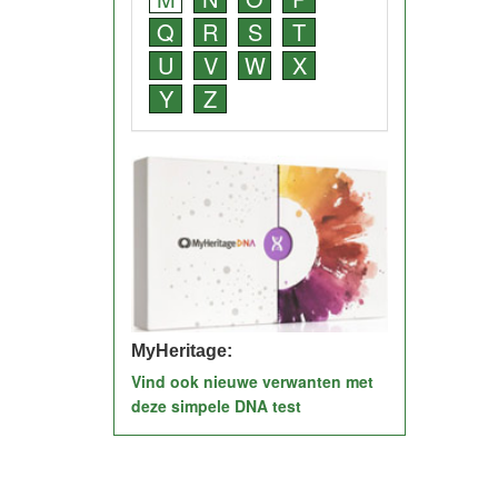
Q
R
S
T
U
V
W
X
Y
Z
MyHeritage:
Vind ook nieuwe verwanten met
deze simpele DNA test