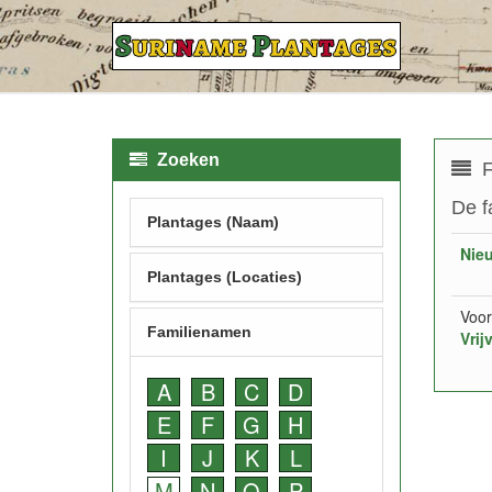
Zoeken
F
De f
Plantages (Naam)
Nie
Plantages (Locaties)
Voor
Familienamen
Vrij
A
B
C
D
E
F
G
H
I
J
K
L
M
N
O
P