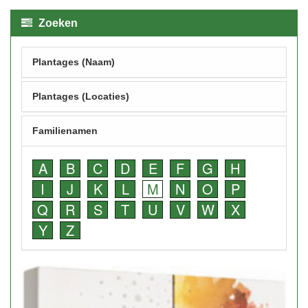
Zoeken
Plantages (Naam)
Plantages (Locaties)
Familienamen
A
B
C
D
E
F
G
H
I
J
K
L
M
N
O
P
Q
R
S
T
U
V
W
X
Y
Z