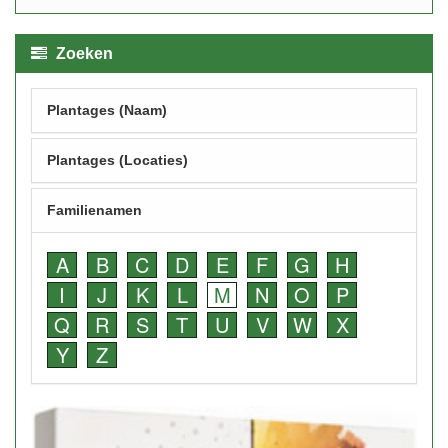
Zoeken
Plantages (Naam)
Plantages (Locaties)
Familienamen
A
B
C
D
E
F
G
H
I
J
K
L
M
N
O
P
Q
R
S
T
U
V
W
X
Y
Z