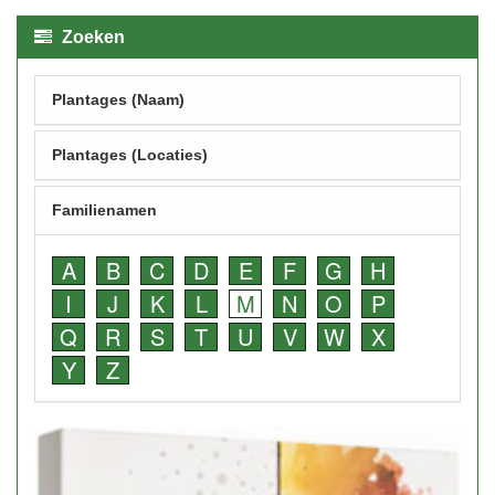
Zoeken
Plantages (Naam)
Plantages (Locaties)
Familienamen
A
B
C
D
E
F
G
H
I
J
K
L
M
N
O
P
Q
R
S
T
U
V
W
X
Y
Z